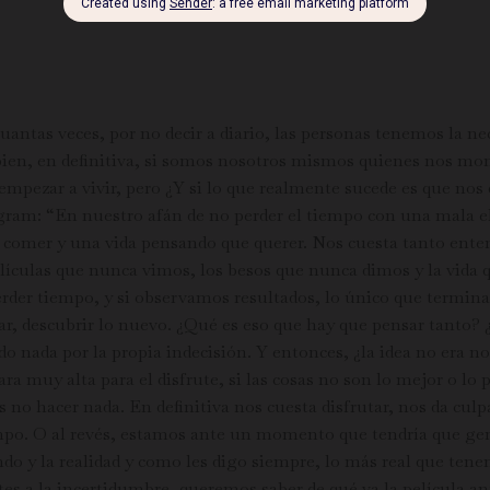
antas veces, por no decir a diario, las personas tenemos la ne
ra bien, en definitiva, si somos nosotros mismos quienes nos 
mpezar a vivir, pero ¿Y si lo que realmente sucede es que nos
gram: “En nuestro afán de no perder el tiempo con una mala 
comer y una vida pensando que querer. Nos cuesta tanto entender
elículas que nunca vimos, los besos que nunca dimos y la vida 
erder tiempo, y si observamos resultados, lo único que termi
, descubrir lo nuevo. ¿Qué es eso que hay que pensar tanto?
 nada por la propia indecisión. Y entonces, ¿la idea no era no
 muy alta para el disfrute, si las cosas no son lo mejor o lo 
s no hacer nada. En definitiva nos cuesta disfrutar, nos da cul
po. O al revés, estamos ante un momento que tendría que ge
do y la realidad y como les digo siempre, lo más real que tene
 a la incertidumbre, queremos saber de qué va la película ante