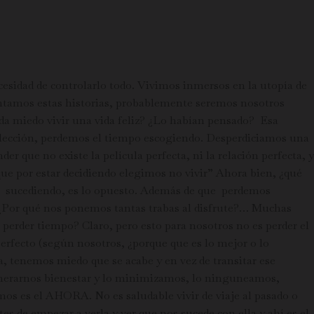
cesidad de controlarlo todo. Vivimos inmersos en la utopía de
montamos estas historias, probablemente seremos nosotros
 da miedo vivir una vida feliz? ¿Lo habían pensado? Esa
elección, perdemos el tiempo escogiendo. Desperdiciamos una
 que no existe la película perfecta, ni la relación perfecta, y
que por estar decidiendo elegimos no vivir” Ahora bien, ¿qué
na sucediendo, es lo opuesto. Además de que perdemos
 ¿Por qué nos ponemos tantas trabas al disfrute?… Muchas
 perder tiempo? Claro, pero esto para nosotros no es perder el
perfecto (según nosotros, ¿porque que es lo mejor o lo
pa, tenemos miedo que se acabe y en vez de transitar ese
nerarnos bienestar y lo minimizamos, lo ninguneamos,
mos es el AHORA. No es saludable vivir de viaje al pasado o
s de empezar a verla y ver que nos sucede con ella y ahí es el