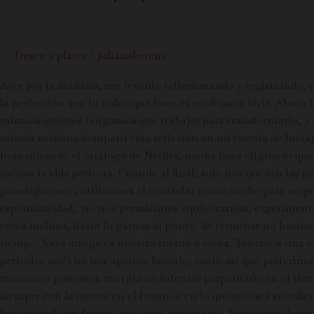
Deseo y placer
/
julianabereny
Ayer por la mañana, me levante reflexionando y registrando, cu
la perfección que lo único que hace es no dejaros vivir. Aho
mismos quienes tengamos que trabajar para transformarlo, y e
misma mañana compartí esta reflexión en mi cuenta de Insta
hora mirando el catálogo de Netflix, media hora eligiendo que 
menos la vida perfecta. Cuando al final, solo nos quedan las p
paradójico no?, utilizamos el controlar como medio para no p
espontaneidad, no nos permitimos equivocarnos, experimentar
veces incluso, hasta llegamos al punto de terminar no haciendo
tiempo. Vaya amiga es nuestra mente a veces. Tenemos una vara
perfecto, no?) no nos apetece hacerlo, tanto así que preferimo
momento ponemos energía en intentar perpetuarlo en el tiem
siempre con la mente en el futuro o en lo que no está sucedien
fantaseando un futuro que quizá nunca será. Somos intolerantes