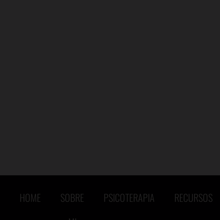
Emigrar
Emigrar es un proceso
Deseo y placer
emocional y nadie me lo
Relaciones Líquidas: Los
había dicho.
vínculos hoy.
Reflexiones
Reflexiones
Representación Social de la
La felicidad está en el futuro
Locura
HOME
SOBRE
PSICOTERAPIA
RECURSOS