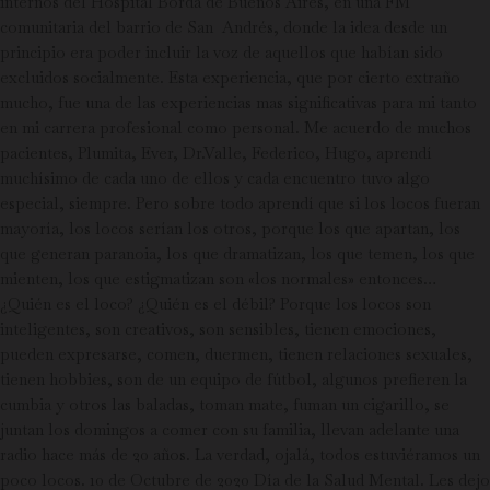
internos del Hospital Borda de Buenos Aires, en una FM
comunitaria del barrio de San Andrés, donde la idea desde un
principio era poder incluir la voz de aquellos que habían sido
excluidos socialmente. Esta experiencia, que por cierto extraño
mucho, fue una de las experiencias mas significativas para mi tanto
en mi carrera profesional como personal. Me acuerdo de muchos
pacientes, Plumita, Ever, Dr.Valle, Federico, Hugo, aprendí
muchísimo de cada uno de ellos y cada encuentro tuvo algo
especial, siempre. Pero sobre todo aprendí que si los locos fueran
mayoría, los locos serían los otros, porque los que apartan, los
que generan paranoia, los que dramatizan, los que temen, los que
mienten, los que estigmatizan son «los normales» entonces…
¿Quién es el loco? ¿Quién es el débil? Porque los locos son
inteligentes, son creativos, son sensibles, tienen emociones,
pueden expresarse, comen, duermen, tienen relaciones sexuales,
tienen hobbies, son de un equipo de fútbol, algunos prefieren la
cumbia y otros las baladas, toman mate, fuman un cigarillo, se
juntan los domingos a comer con su familia, llevan adelante una
radio hace más de 20 años. La verdad, ojalá, todos estuviéramos un
poco locos. 10 de Octubre de 2020 Día de la Salud Mental. Les dejo