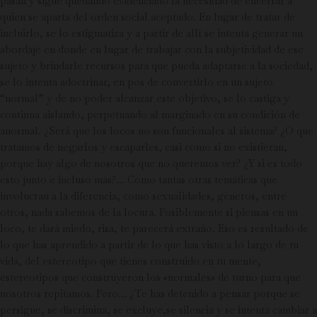
pasan y sigue quedando evidenciado la necesidad de encerrar a
quien se aparta del orden social aceptado. En lugar de tratar de
incluirlo, se lo estigmatiza y a partir de allí se intenta generar un
abordaje en donde en lugar de trabajar con la subjetividad de ese
sujeto y brindarle recursos para que pueda adaptarse a la sociedad,
se lo intenta adoctrinar, en pos de convertirlo en un sujeto
“normal” y de no poder alcanzar este objetivo, se lo castiga y
continua aislando, perpetuando al marginado en su condición de
anormal. ¿Será que los locos no son funcionales al sistema? ¿O que
tratamos de negarlos y escaparles, casi como si no existieran,
porque hay algo de nosotros que no queremos ver? ¿Y si es todo
esto junto e incluso más?… Como tantas otras temáticas que
involucran a la diferencia, como sexualidades, géneros, entre
otros, nada sabemos de la locura. Posiblemente si piensas en un
loco, te dará miedo, risa, te parecerá extraño. Eso es resultado de
lo que has aprendido a partir de lo que has visto a lo largo de tu
vida, del estereotipo que tienes construido en tu mente,
estereotipos que construyeron los «normales» de turno para que
nosotros repitamos. Pero… ¿Te has detenido a pensar porque se
persigue, se discrimina, se excluye,se silencia y se intenta cambiar a