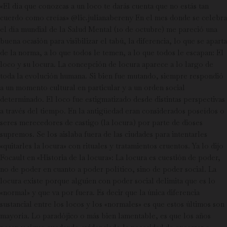
«El día que conozcas a un loco te darás cuenta que no estás tan
cuerdo como creías» @lic.julianabereny En el mes donde se celebra
el día mundial de la Salud Mental (10 de octubre) me pareció una
buena ocasión para visibilizar el tabú, la diferencia, lo que se aparta
de la norma, a lo que todos le temen, a lo que todos le escapan: El
loco y su locura. La concepción de locura aparece a lo largo de
toda la evolución humana. Si bien fue mutando, siempre respondió
a un momento cultural en particular y a un orden social
determinado. El loco fue estigmatizado desde distintas perspectivas
a través del tiempo. En la antigüedad eran considerados poseídos o
seres merecedores de castigo (la locura) por parte de dioses
supremos. Se los aislaba fuera de las ciudades para intentarles
«quitarles la locura» con rituales y tratamientos cruentos. Ya lo dijo
Focault en «Historia de la locura»: La locura es cuestión de poder,
no de poder en cuanto a poder político, sino de poder social. La
locura existe porque alguien con poder social delimita que es lo
«normal» y que va por fuera. Es decir que la única diferencia
sustancial entre los locos y los «normales» es que estos últimos son
mayoría. Lo paradójico o más bien lamentable, es que los años