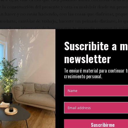
de la construcción del presente y otra es malvivir desde un pre
an hacer y no estás haciendo, con las cosas que disfrutar, pequ
 mudarte, cambiar de trabajo, hacerte un peinado distinto, lo q
rmando un itinerario de lugares que te gustaría recorrer, ir m
ién puede ser feliz en el presente, no todos los días no a cada 
ente.