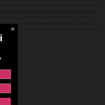
sente vacío anhelante de un futuro incierto. Te propongo algo,
eñas, no hace falta que seas muy pretenciosx, puede ser: el
ue quieras. ¿Cuáles de esas cosas SI puedes hacer ahora
irando vídeos en donde te cuenten más del lugar. Haz al menos
minuto, porque estar triste también es necesario y parte de la