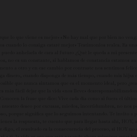
ue lo que viene es mejor» «No hay mal que por bien no venga»
ños cuando lo consiga estaré mejor» Testimonios reales. Es un
ente puedo anhelarla de cara al futuro ¿Qué le queda a mi prese
tos, no es un constante, si hablamos de constancia estamos ant
ento a otro y en ese cambio por contraste nos sentimos feli
tenga dinero, cuando disponga de más tiempo, cuando mis hijxs
 posible que nunca sintamos que es el momento ideal, pero ¿re
 más fácil dejar que la vida «nos lleve» desresponsabilizandon
nocen la frase que dice: Vive cada día como si fuera el último
estro deseo por excusas, miedos, incertidumbres, no nos perm
oso, porque significa que lo seguimos intentando. Te invito a p
tienes la respuesta, te cuento que para llegar hasta ahí, HOY,
igo, el resultado es la consecuencia del proceso, si HOY no e
i, si a ti, la vida es eso que está pasando ahora mientras estas