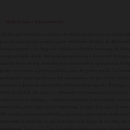
Reflexiones
/
julianabereny
«El día que conozcas a un loco te darás cuenta que no estás ta
pareció una buena ocasión para visibilizar el tabú, la diferenci
locura aparece a lo largo de toda la evolución humana. Si bie
estigmatizado desde distintas perspectivas a través del tiempo
aislaba fuera de las ciudades para intentarles «quitarles la loc
poder en cuanto a poder político, sino de poder social. La locu
sustancial entre los locos y los «normales» es que estos últi
encerrar a quien se aparta del orden social aceptado. En lugar d
subjetividad de ese sujeto y brindarle recursos para que pueda 
objetivo, se lo castiga y continua aislando, perpetuando al m
escaparles, casi como si no existieran, porque hay algo de no
diferencia, como sexualidades, géneros, entre otros, nada sabe
aprendido a partir de lo que has visto a lo largo de tu vida, 
repitamos. Pero… ¿Te has detenido a pensar porque se persigue,