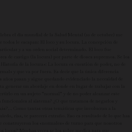
lebra el día mundial de la Salud Mental (10 de octubre) me
ue todos le escapan: El loco y su locura. La concepción de
ticular y a un orden social determinado. El loco fue
es de castigo (la locura) por parte de dioses supremos. Se los
«Historia de la locura»: La locura es cuestión de poder, no de
rmal» y que va por fuera. Es decir que la única diferencia
os años pasan y sigue quedando evidenciado la necesidad de
tenta generar un abordaje en donde en lugar de trabajar con la
vertirlo en un sujeto “normal” y de no poder alcanzar este
n funcionales al sistema? ¿O que tratamos de negarlos y
 más?… Como tantas otras temáticas que involucran a la
iedo, risa, te parecerá extraño. Eso es resultado de lo que has
 que construyeron los «normales» de turno para que nosotros
los locos? Muchas veces se los sobre medica para que