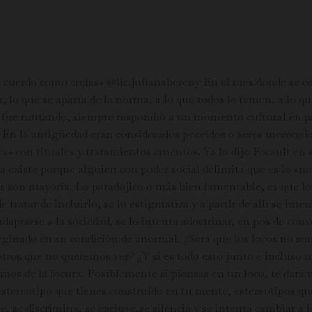
n cuerdo como creías» @lic.julianabereny En el mes donde se ce
a, lo que se aparta de la norma, a lo que todos le temen, a lo q
n fue mutando, siempre respondió a un momento cultural en par
. En la antigüedad eran considerados poseídos o seres merecedor
ura» con rituales y tratamientos cruentos. Ya lo dijo Focault en 
ra existe porque alguien con poder social delimita que es lo «no
mos son mayoría. Lo paradójico o más bien lamentable, es que l
e tratar de incluirlo, se lo estigmatiza y a partir de allí se in
adaptarse a la sociedad, se lo intenta adoctrinar, en pos de con
arginado en su condición de anormal. ¿Será que los locos no so
sotros que no queremos ver? ¿Y si es todo esto junto e incluso
mos de la locura. Posiblemente si piensas en un loco, te dará m
del estereotipo que tienes construido en tu mente, estereotipos
 se discrimina, se excluye,se silencia y se intenta cambiar a 