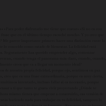
 «Para poder disfrutarlo me tiene que costar» «Si no es con
a frase que en el último tiempo escuché mucho. Y yo creo que
nte? Me parece importante primero hacer una distinción entre lo
e lo conocido como estado de bienestar. La felicidad está
ces. Seguramente has querido emprender algo, comenzar
 crezcan, cuando tenga el panorama más claro, cuando, cuando,
almente crees que va a llegar un momento ideal?
os de nuestra propia felicidad, porque ojo, sentirnos en paz
, creo que es una frase extraordinaria, porque es muy cierta,
itimos intentarlo, incluso fallar si es necesario, porque
ensar a ti que tanto te gusta vivir proyectando ¿Dónde te
 ahora mismo tienes que empezar a construirlo, esa versión de
stás haciendo nada para trabajar en tu felicidad, tampoco lo
 leyendo esta nota, lo demás es fantasía. ¿Entonces no es bueno