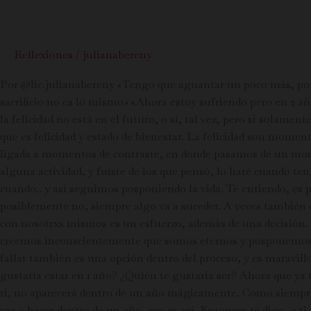
Reflexiones
/
julianabereny
Por @lic.julianabereny «Tengo que aguantar un poco más, porq
sacrificio no es lo mismo» «Ahora estoy sufriendo pero en 2 a
la felicidad no está en el futuro, o sí, tal vez, pero si solam
que es felicidad y estado de bienestar. La felicidad son momen
ligada a momentos de contraste, en donde pasamos de un mom
alguna actividad, y fuiste de los que pensó, lo haré cuando 
cuando.. y así seguimos posponiendo la vida. Te entiendo, es
posiblemente no, siempre algo va a suceder. A veces también es
con nosotrxs mismos es un esfuerzo, además de una decisión. Co
creemos inconscientemente que somos eternos y posponemos nu
fallar también es una opción dentro del proceso, y es maravill
gustaría estar en 1 año? ¿Quién te gustaría ser? Ahora que ya 
ti, no aparecerá dentro de un año mágicamente. Como siempre d
vas a hacer dentro de un año, eso es así. Entonces te digo, a t