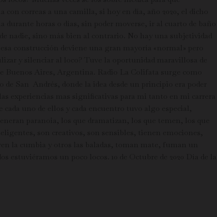
con correas a una camilla, si hoy en día, año 2020, el dicho
durante horas o días, sin poder moverse, ir al cuarto de baño
 de nadie, sino más bien al contrario. No hay una subjetividad
de esa construcción deviene una gran mayoría «normal» pero
izar y silenciar al loco? Tuve la oportunidad maravillosa de
 de Buenos Aires, Argentina. Radio La Colifata surge como
o de San Andrés, donde la idea desde un principio era poder
las experiencias mas significativas para mi tanto en mi carrera
cada uno de ellos y cada encuentro tuvo algo especial,
 generan paranoia, los que dramatizan, los que temen, los que
eligentes, son creativos, son sensibles, tienen emociones,
eren la cumbia y otros las baladas, toman mate, fuman un
dos estuviéramos un poco locos. 10 de Octubre de 2020 Día de la