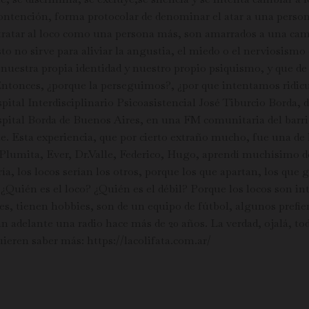
ontención, forma protocolar de denominar el atar a una persona 
ratar al loco como una persona más, son amarrados a una cama 
to no sirve para aliviar la angustia, el miedo o el nerviosismo
s nuestra propia identidad y nuestro propio psiquismo, y que 
 Entonces, ¿porque la perseguimos?, ¿por que intentamos ridicul
ital Interdisciplinario Psicoasistencial José Tiburcio Borda,
spital Borda de Buenos Aires, en una FM comunitaria del barri
te. Esta experiencia, que por cierto extraño mucho, fue una de 
lumita, Ever, Dr.Valle, Federico, Hugo, aprendí muchísimo de 
ía, los locos serían los otros, porque los que apartan, los que
uién es el loco? ¿Quién es el débil? Porque los locos son int
s, tienen hobbies, son de un equipo de fútbol, algunos prefi
an adelante una radio hace más de 20 años. La verdad, ojalá, to
uieren saber más: https://lacolifata.com.ar/