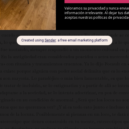
n cuerdo como creías» @lic.julianabereny En el mes donde se ce
a, lo que se aparta de la norma, a lo que todos le temen, a lo q
n fue mutando, siempre respondió a un momento cultural en par
. En la antigüedad eran considerados poseídos o seres merecedor
ura» con rituales y tratamientos cruentos. Ya lo dijo Focault en 
ra existe porque alguien con poder social delimita que es lo «no
mos son mayoría. Lo paradójico o más bien lamentable, es que l
e tratar de incluirlo, se lo estigmatiza y a partir de allí se in
adaptarse a la sociedad, se lo intenta adoctrinar, en pos de con
arginado en su condición de anormal. ¿Será que los locos no so
sotros que no queremos ver? ¿Y si es todo esto junto e incluso
mos de la locura. Posiblemente si piensas en un loco, te dará m
del estereotipo que tienes construido en tu mente, estereotipos
 se discrimina, se excluye,se silencia y se intenta cambiar a 