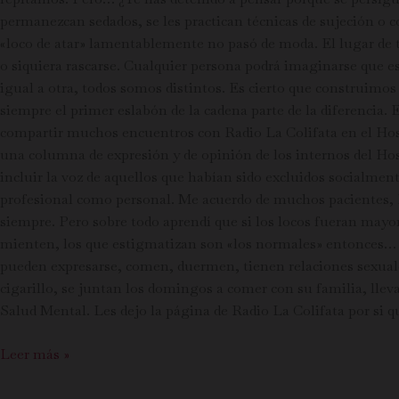
permanezcan sedados, se les practican técnicas de sujeción o c
«loco de atar» lamentablemente no pasó de moda. El lugar de t
o siquiera rascarse. Cualquier persona podrá imaginarse que es
igual a otra, todos somos distintos. Es cierto que construimo
siempre el primer eslabón de la cadena parte de la diferencia.
compartir muchos encuentros con Radio La Colifata en el Hosp
una columna de expresión y de opinión de los internos del Ho
incluir la voz de aquellos que habían sido excluidos socialmen
profesional como personal. Me acuerdo de muchos pacientes, P
siempre. Pero sobre todo aprendí que si los locos fueran mayor
mienten, los que estigmatizan son «los normales» entonces… ¿Q
pueden expresarse, comen, duermen, tienen relaciones sexuale
cigarillo, se juntan los domingos a comer con su familia, llev
Salud Mental. Les dejo la página de Radio La Colifata por si q
Leer más »