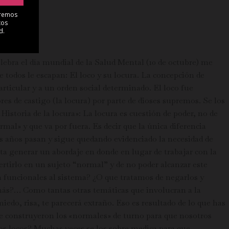
lebra el día mundial de la Salud Mental (10 de octubre) me
ue todos le escapan: El loco y su locura. La concepción de
ticular y a un orden social determinado. El loco fue
es de castigo (la locura) por parte de dioses supremos. Se los
«Historia de la locura»: La locura es cuestión de poder, no de
rmal» y que va por fuera. Es decir que la única diferencia
os años pasan y sigue quedando evidenciado la necesidad de
tenta generar un abordaje en donde en lugar de trabajar con la
vertirlo en un sujeto “normal” y de no poder alcanzar este
n funcionales al sistema? ¿O que tratamos de negarlos y
 más?… Como tantas otras temáticas que involucran a la
iedo, risa, te parecerá extraño. Eso es resultado de lo que has
 que construyeron los «normales» de turno para que nosotros
los locos? Muchas veces se los sobre medica para que