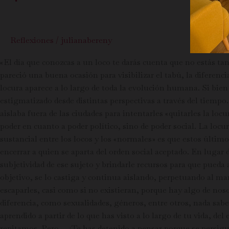
Reflexiones
/
julianabereny
«El día que conozcas a un loco te darás cuenta que no estás ta
pareció una buena ocasión para visibilizar el tabú, la diferenci
locura aparece a lo largo de toda la evolución humana. Si bie
estigmatizado desde distintas perspectivas a través del tiempo
aislaba fuera de las ciudades para intentarles «quitarles la loc
poder en cuanto a poder político, sino de poder social. La locu
sustancial entre los locos y los «normales» es que estos últi
encerrar a quien se aparta del orden social aceptado. En lugar d
subjetividad de ese sujeto y brindarle recursos para que pueda 
objetivo, se lo castiga y continua aislando, perpetuando al m
escaparles, casi como si no existieran, porque hay algo de no
diferencia, como sexualidades, géneros, entre otros, nada sabe
aprendido a partir de lo que has visto a lo largo de tu vida, 
repitamos. Pero… ¿Te has detenido a pensar porque se persigue,